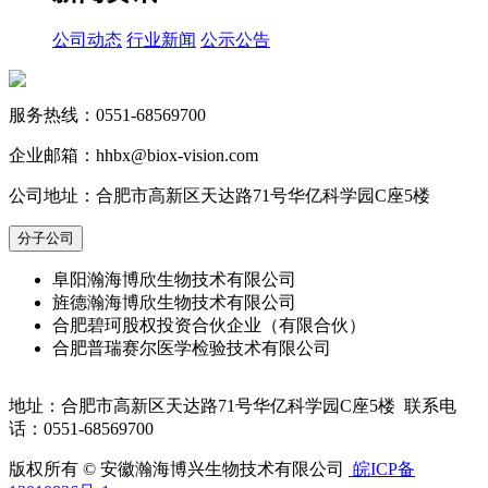
公司动态
行业新闻
公示公告
服务热线：0551-68569700
企业邮箱：hhbx@biox-vision.com
公司地址：合肥市高新区天达路71号华亿科学园C座5楼
分子公司
阜阳瀚海博欣生物技术有限公司
旌德瀚海博欣生物技术有限公司
合肥碧珂股权投资合伙企业（有限合伙）
合肥普瑞赛尔医学检验技术有限公司
地址：合肥市高新区天达路71号华亿科学园C座5楼 联系电
话：0551-68569700
版权所有 © 安徽瀚海博兴生物技术有限公司
皖ICP备